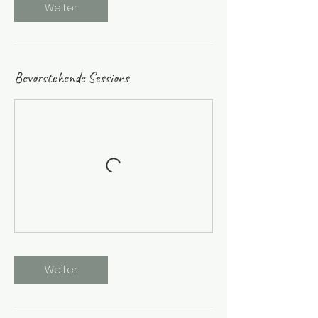
Weiter
i
n
.
Bevorstehende Sessions
Weiter