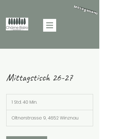
Mittagsmenü
Mittagstisch 26-27
1 Std. 40 Min.
1
S
t
Oltnerstrasse 9, 4652 Winznau
d
4
0
M