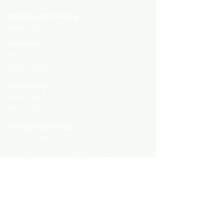
Montag und Dienstag
08:30 - 14:00
Mittwoch
08:30 - 14:00
21:00 - 23:00
Donnerstag
08:30 - 14:00
18:00 - 23:00
Freitag bis Sonntag
geschlossen
Während den Schulferien und den
offiziellen Feiertagen bleibt das Chärne
Bistro geschlossen.
Geschlossene Gesellschaften
auf Anfrage jederzeit möglich