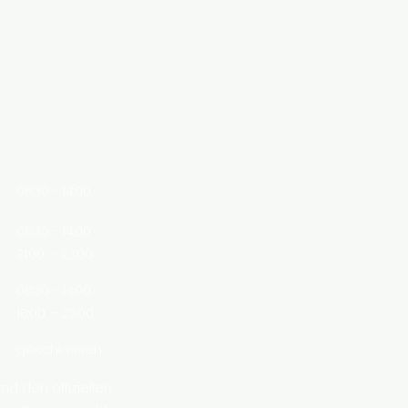
08:30 - 14:00
08:30 - 14:00
21:00 - 23:00
08:30 - 14:00
18:00 - 23:00
geschlossen
d den offiziellen