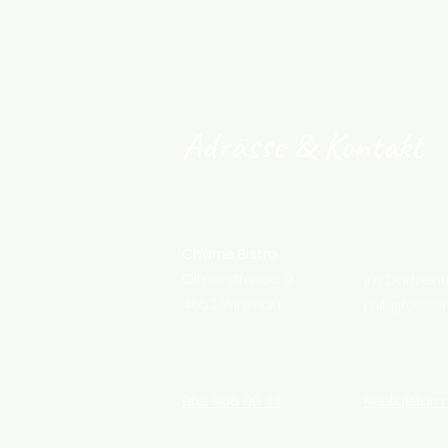
Adrässe & Kontakt
Chärne Bistro
Oltnerstrasse 9
im Dorfzen
4652 Winznau
mit grossem
062 966 00 33
Kontaktform