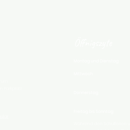
Öffnigszyte
Montag und Dienstag
Mittwoch
trum
 Parkplatz
Donnerstag
Freitag bis Sonntag
ular
Während den Schulferien un