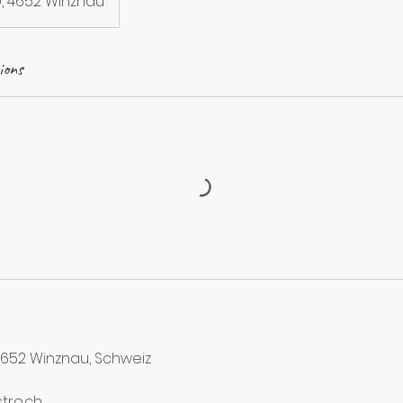
9, 4652 Winznau
ions
4652 Winznau, Schweiz
tro.ch