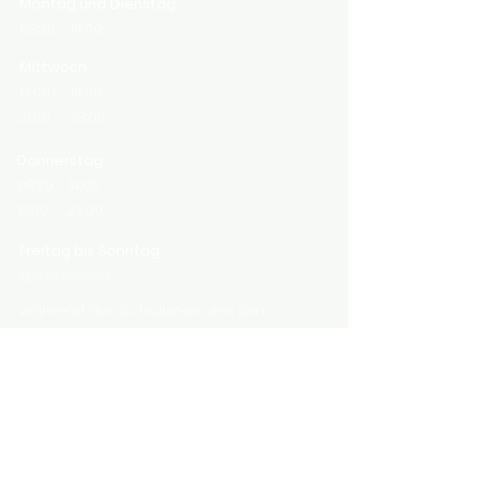
Montag und Dienstag
08:30 - 14:00
Mittwoch
08:30 - 14:00
21:00 - 23:00
Donnerstag
08:30 - 14:00
18:00 - 23:00
Freitag bis Sonntag
geschlossen
Während den Schulferien und den
offiziellen Feiertagen bleibt das Chärne
Bistro geschlossen.
Geschlossene Gesellschaften
auf Anfrage jederzeit möglich
Events