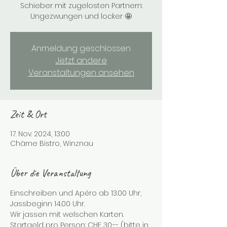
Schieber mit zugelosten Partnern:
Ungezwungen und locker 🤩
Anmeldung geschlossen
Jetzt andere
Veranstaltungen ansehen
Zeit & Ort
17. Nov. 2024, 13:00
Chärne Bistro, Winznau
Über die Veranstaltung
Einschreiben und Apéro ab 13.00 Uhr, 
Jassbeginn 14.00 Uhr.
Wir jassen mit welschen Karten. 
Startgeld pro Person: CHF 30.-- (bitte in 