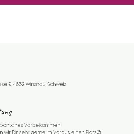
sse 9, 4652 Winznau, Schweiz
tung
 spontanes Vorbeikommen!
n wir Dir sehr gerne im Voraus einen Platz😉.