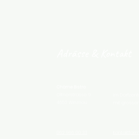
Adrässe & Kontakt
Chärne Bistro
Oltnerstrasse 9
im Dorfzen
4652 Winznau
mit grossem
062 966 00 33
Kontaktform